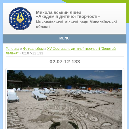
Миколаївський ліцей
«Академія дитячої творчості»
Миколаївської міської ради Миколаївської
області
MENU
Головна
»
Фотоальбом
»
XV Фестиваль дитячої творчості "Золотий
лелека"
» 02.07-12 133
02.07-12 133