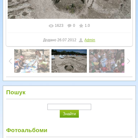
1623
0
1.0
У реальному розмірі
800x533
/ 285.5Kb
Додано
26.07.2012
Admin
Пошук
Фотоальбоми