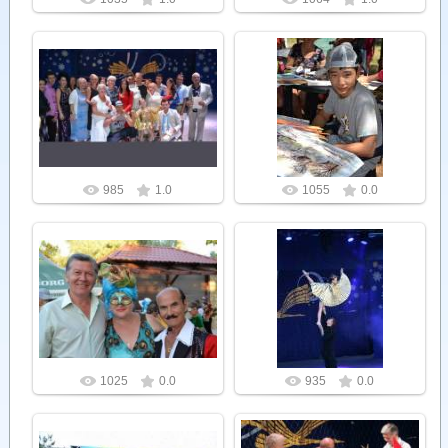
26.07.2012
26.07.2012
Admin
Admin
985
1.0
1055
0.0
26.07.2012
26.07.2012
Admin
Admin
1025
0.0
935
0.0