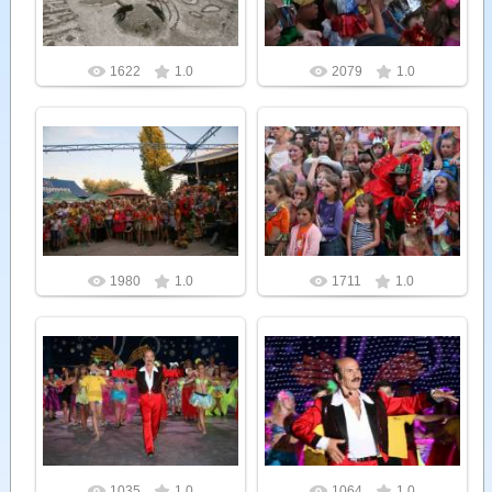
1622
1.0
2079
1.0
26.07.2012
26.07.2012
Admin
Admin
1980
1.0
1711
1.0
26.07.2012
26.07.2012
Admin
Admin
1035
1.0
1064
1.0