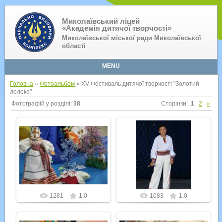
Миколаївський ліцей
«Академія дитячої творчості»
Миколаївської міської ради Миколаївської
області
MENU
Головна
»
Фотоальбом
» XV Фестиваль дитячої творчості "Золотий
лелека"
Фотографій у розділі
:
38
Сторінки
:
1
2
»
26.07.2012
26.07.2012
Admin
Admin
1281
1.0
1083
1.0