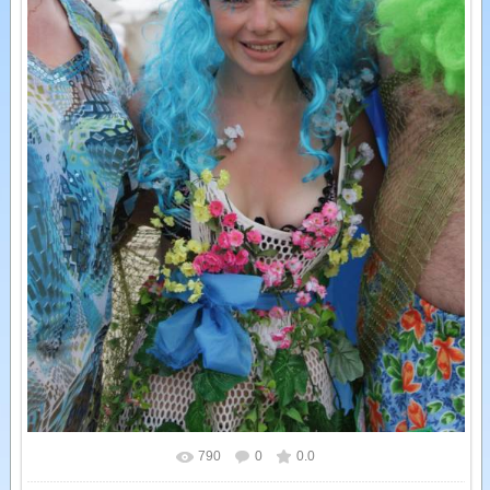
790
0
0.0
У реальному розмірі
1066x1600
/ 274.1Kb