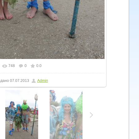
748
0
0.0
льному розмірі
1066x1600
/ 280.8Kb
дано
07.07.2013
Admin