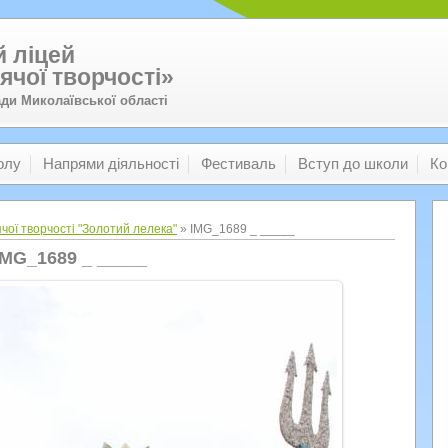
 ліцей
ячої творчості»
ади Миколаївської області
олу
Напрями діяльності
Фестиваль
Вступ до школи
Ко
чої творчості "Золотий лелека"
» IMG_1689 _ _____
IMG_1689 _ _____