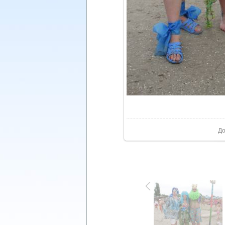
У реа
До