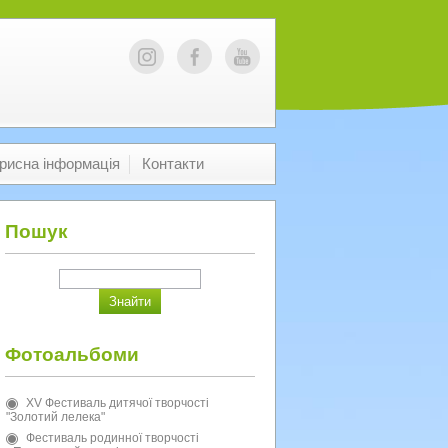
рисна інформація
Контакти
Пошук
Фотоальбоми
XV Фестиваль дитячої творчості
"Золотий лелека"
Фестиваль родинної творчості