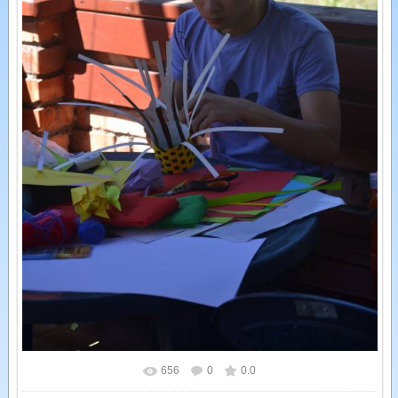
656
0
0.0
У реальному розмірі
1066x1600
/ 159.2Kb