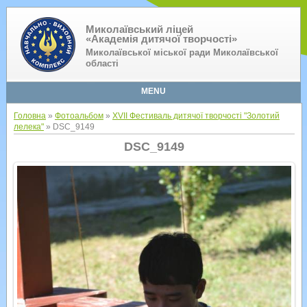
Миколаївський ліцей
«Академія дитячої творчості»
Миколаївської міської ради Миколаївської
області
MENU
Головна
»
Фотоальбом
»
XVII Фестиваль дитячої творчості "Золотий
лелека"
» DSC_9149
DSC_9149