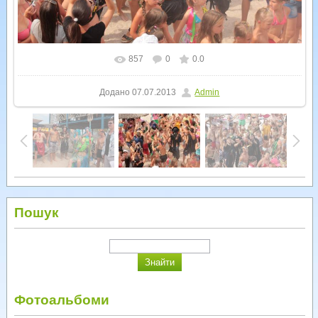
857
0
0.0
У реальному розмірі
1600x1066
/ 324.8Kb
Додано
07.07.2013
Admin
Пошук
Фотоальбоми