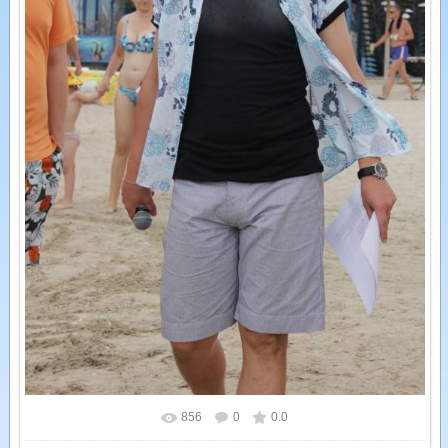
856
0
0.0
У реальному розмірі
1066x1600
/ 218.5Kb