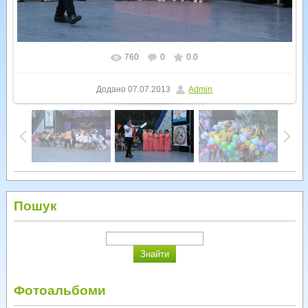
760
0
0.0
У реальному розмірі
1600x1066
/ 244.2Kb
Додано
07.07.2013
Admin
Пошук
Фотоальбоми