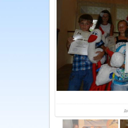
У реа
До