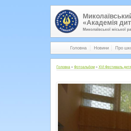
Миколаївський
«Академія дит
Миколаївської міської р
Головна
Новини
Про шк
Головна
»
Фотоальбом
»
XVI Фестиваль дитя