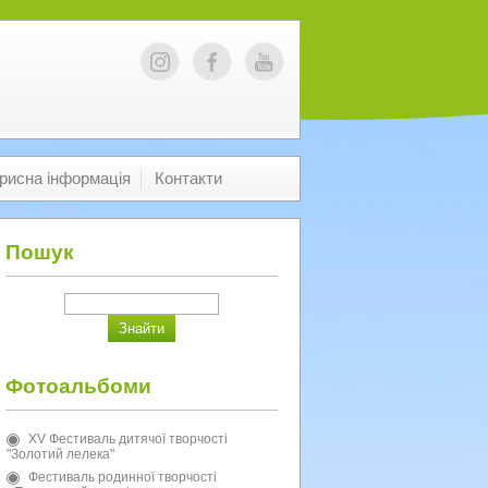
рисна інформація
Контакти
Пошук
Фотоальбоми
XV Фестиваль дитячої творчості
"Золотий лелека"
Фестиваль родинної творчості