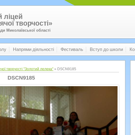
 ліцей
ячої творчості»
ади Миколаївської області
олу
Напрями діяльності
Фестиваль
Вступ до школи
Ко
чої творчості "Золотий лелека"
» DSCN9185
DSCN9185