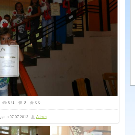
671
0
0.0
льному розмірі
1600x1200
/ 190.5Kb
дано
07.07.2013
Admin