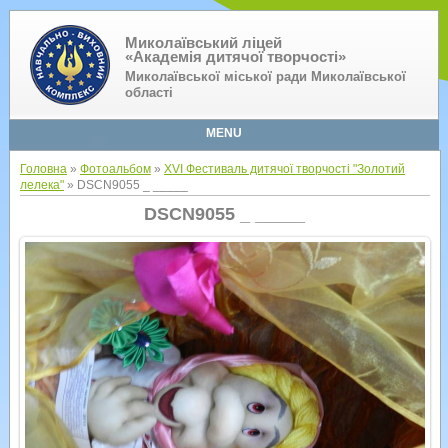
Миколаївський ліцей
«Академія дитячої творчості»
Миколаївської міської ради Миколаївської
області
MENU
Головна
»
Фотоальбом
»
XVI Фестиваль дитячої творчості "Золотий
лелека"
» DSCN9055 _ _____
DSCN9055 _ _____