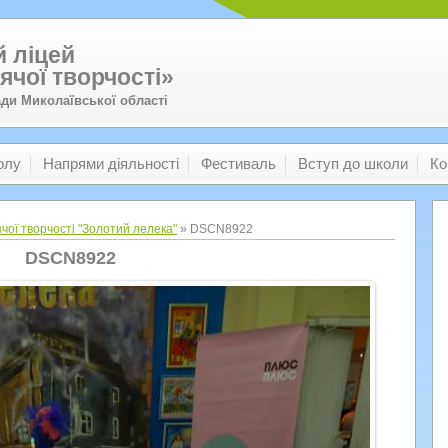
 ліцей
ячої творчості»
ади Миколаївської області
олу
Напрями діяльності
Фестиваль
Вступ до школи
Ко
чої творчості "Золотий лелека"
» DSCN8922
DSCN8922