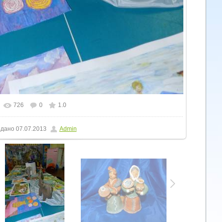
726
0
1.0
льному розмірі
1200x1600
/ 260.2Kb
дано
07.07.2013
Admin