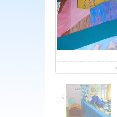
У реа
До