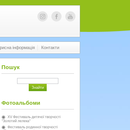
рисна інформація
Контакти
Пошук
Фотоальбоми
XV Фестиваль дитячої творчості
"Золотий лелека"
Фестиваль родинної творчості