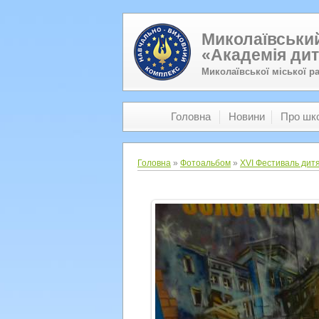
Миколаївський
«Академія дит
Миколаївської міської р
Головна
Новини
Про шк
Головна
»
Фотоальбом
»
XVI Фестиваль дитя