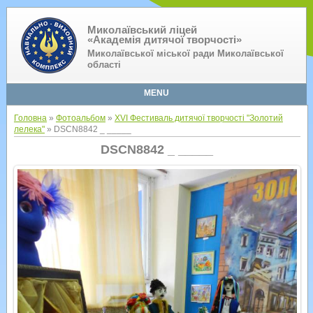
Миколаївський ліцей
«Академія дитячої творчості»
Миколаївської міської ради Миколаївської
області
MENU
Головна
»
Фотоальбом
»
XVI Фестиваль дитячої творчості "Золотий
лелека"
» DSCN8842 _ _____
DSCN8842 _ _____