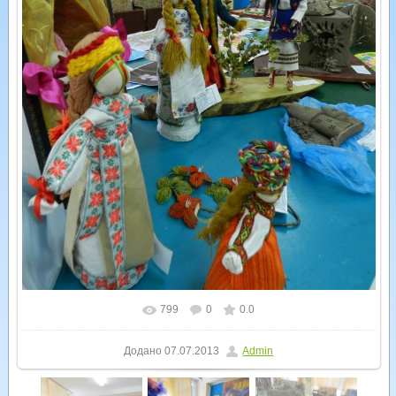
799
0
0.0
У реальному розмірі
1200x1600
/ 293.6Kb
Додано
07.07.2013
Admin