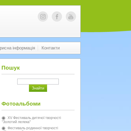
рисна інформація
Контакти
Пошук
Фотоальбоми
XV Фестиваль дитячої творчості
"Золотий лелека"
Фестиваль родинної творчості