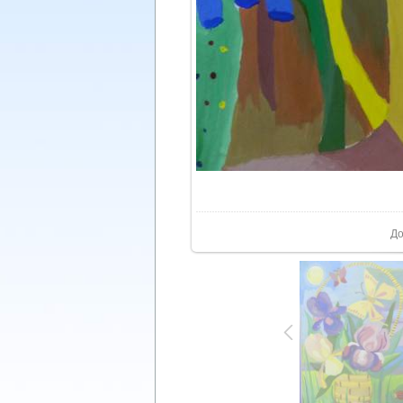
У реа
До