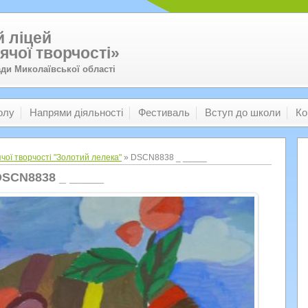
 ліцей
ячої творчості»
ади Миколаївської області
олу
Напрями діяльності
Фестиваль
Вступ до школи
Ко
чої творчості "Золотий лелека"
» DSCN8838 _ _____
SCN8838 _ _____