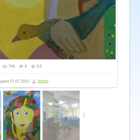
766
0
0.0
льному розмірі
1200x1600
/ 172.6Kb
дано
07.07.2013
Admin