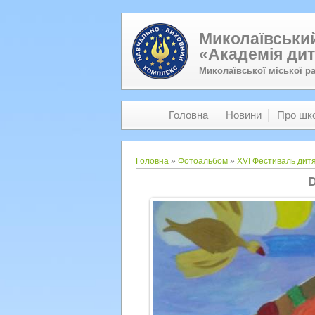
Миколаївський
«Академія дит
Миколаївської міської р
Головна
Новини
Про шк
Головна
»
Фотоальбом
»
XVI Фестиваль дитя
D