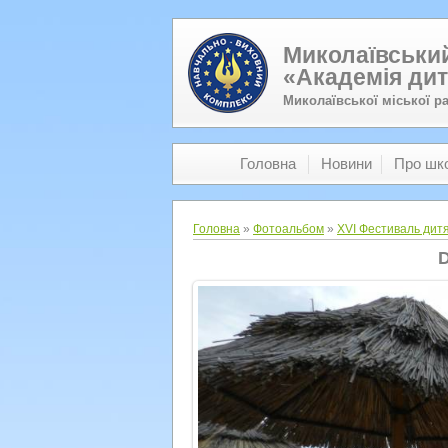
Миколаївський
«Академія дит
Миколаївської міської р
Головна
Новини
Про шк
Головна
»
Фотоальбом
»
XVI Фестиваль дитя
D