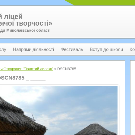
 ліцей
ячої творчості»
ади Миколаївської області
олу
Напрями діяльності
Фестиваль
Вступ до школи
Ко
чої творчості "Золотий лелека"
» DSCN8785 _ _____
SCN8785 _ _____