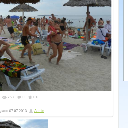
763
0
0.0
льному розмірі
1600x1200
/ 285.8Kb
дано
07.07.2013
Admin