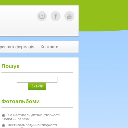
рисна інформація
Контакти
Пошук
Фотоальбоми
XV Фестиваль дитячої творчості
"Золотий лелека"
Фестиваль родинної творчості