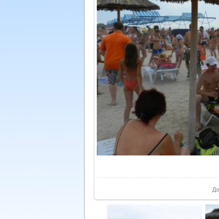
У реа
До