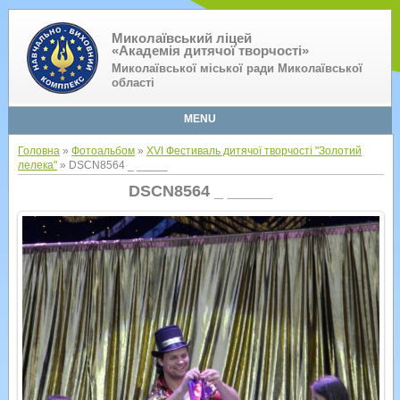
Миколаївський ліцей
«Академія дитячої творчості»
Миколаївської міської ради Миколаївської
області
MENU
Головна
»
Фотоальбом
»
XVI Фестиваль дитячої творчості "Золотий
лелека"
» DSCN8564 _ _____
DSCN8564 _ _____