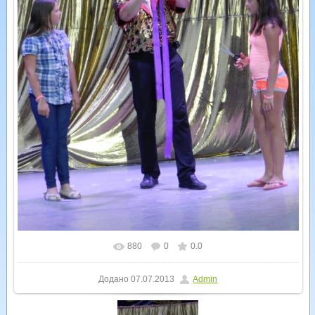
880
0
0.0
У реальному розмірі
1200x1600
/ 319.3Kb
Додано
07.07.2013
Admin