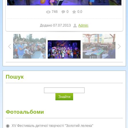
746
0
0.0
У реальному розмірі
1600x900
/ 232.5Kb
Додано
07.07.2013
Admin
Пошук
Фотоальбоми
XV Фестиваль дитячої творчості "Золотий лелека"