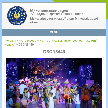
Миколаївський ліцей
«Академія дитячої творчості»
Миколаївської міської ради Миколаївської
області
MENU
Головна
»
Фотоальбом
»
XVI Фестиваль дитячої творчості "Золотий
лелека"
» DSCN8449
DSCN8449