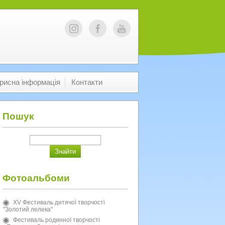
рисна інформація
Контакти
Пошук
Фотоальбоми
XV Фестиваль дитячої творчості
"Золотий лелека"
Фестиваль родинної творчості