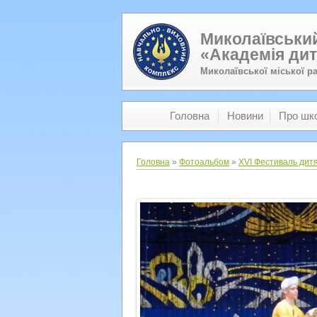
Миколаївський
«Академія дит
Миколаївської міської р
Головна
Новини
Про шк
Головна
»
Фотоальбом
»
XVI Фестиваль дитя