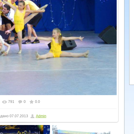
791
0
0.0
льному розмірі
1600x1200
/ 264.3Kb
дано
07.07.2013
Admin