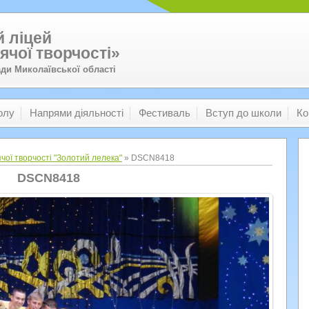
 ліцей
ячої творчості»
ади Миколаївської області
олу
Напрями діяльності
Фестиваль
Вступ до школи
Ко
чої творчості "Золотий лелека"
» DSCN8418
DSCN8418