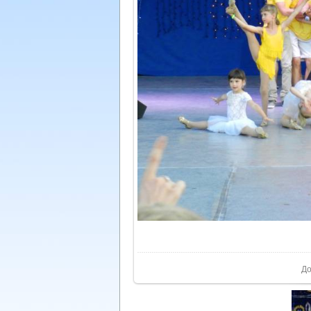
У реа
До