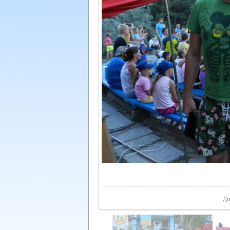
У реа
До