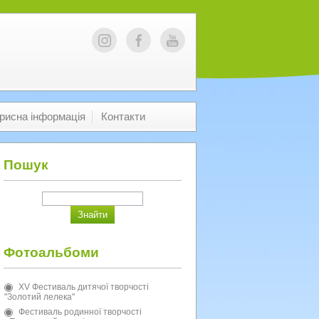
рисна інформація
Контакти
Пошук
Фотоальбоми
XV Фестиваль дитячої творчості
"Золотий лелека"
Фестиваль родинної творчості