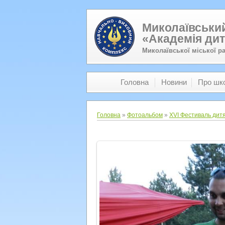
Миколаївський
«Академія дит
Миколаївської міської р
Головна
Новини
Про шк
Головна
»
Фотоальбом
»
XVI Фестиваль дитя