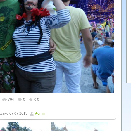
764
0
0.0
льному розмірі
1600x1200
/ 332.4Kb
дано
07.07.2013
Admin