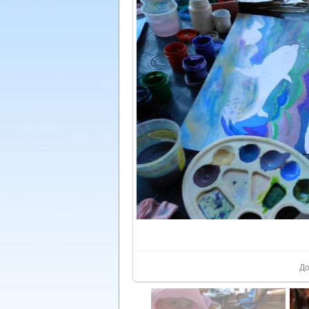
У реа
До