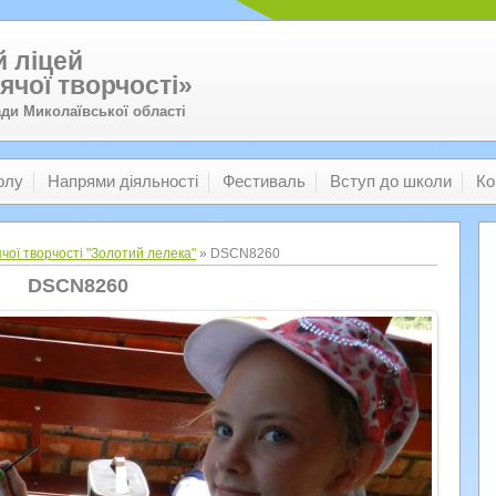
 ліцей
ячої творчості»
ади Миколаївської області
олу
Напрями діяльності
Фестиваль
Вступ до школи
Ко
чої творчості "Золотий лелека"
» DSCN8260
DSCN8260