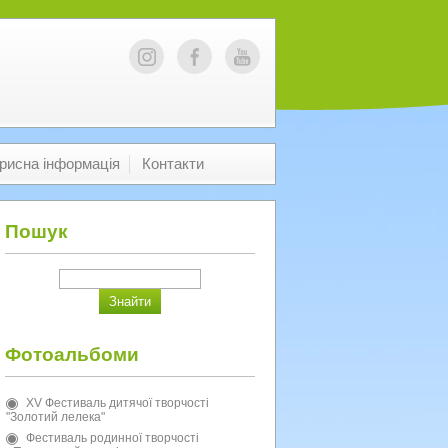
рисна інформація
Контакти
Пошук
Фотоальбоми
XV Фестиваль дитячої творчості
"Золотий лелека"
Фестиваль родинної творчості