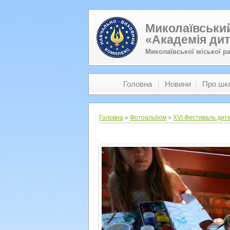
Миколаївський
«Академія дит
Миколаївської міської р
Головна
Новини
Про шк
Головна
»
Фотоальбом
»
XVI Фестиваль дитя