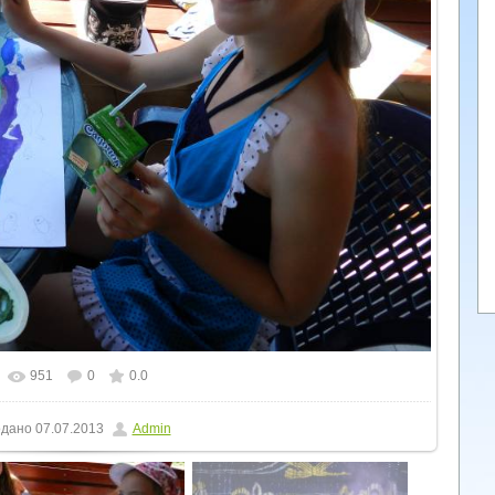
951
0
0.0
льному розмірі
1600x1200
/ 272.8Kb
дано
07.07.2013
Admin