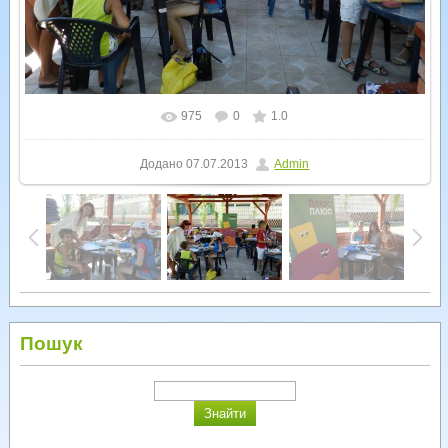
975
0
1.0
У реальному розмірі
1600x1200
/ 370.0Kb
Додано
07.07.2013
Admin
Пошук