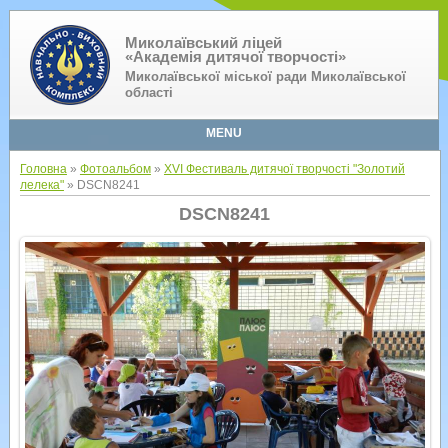
Миколаївський ліцей
«Академія дитячої творчості»
Миколаївської міської ради Миколаївської
області
MENU
Головна
»
Фотоальбом
»
XVI Фестиваль дитячої творчості "Золотий
лелека"
» DSCN8241
DSCN8241