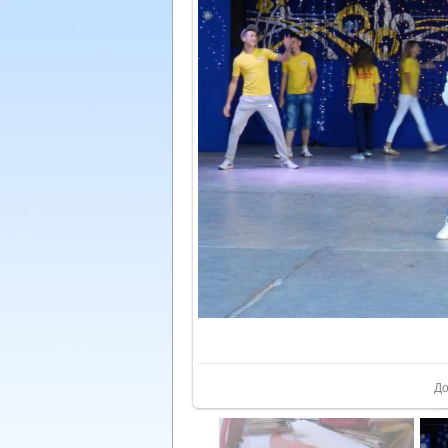
У реа
До