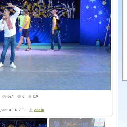
894
0
0.0
льному розмірі
1600x1200
/ 292.8Kb
дано
07.07.2013
Admin