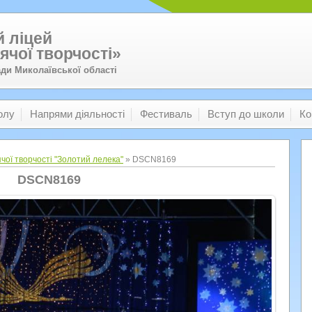
 ліцей
ячої творчості»
ади Миколаївської області
олу
Напрями діяльності
Фестиваль
Вступ до школи
Ко
чої творчості "Золотий лелека"
» DSCN8169
DSCN8169