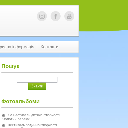
рисна інформація
Контакти
Пошук
Фотоальбоми
XV Фестиваль дитячої творчості
"Золотий лелека"
Фестиваль родинної творчості