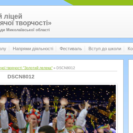
 ліцей
ячої творчості»
ади Миколаївської області
олу
Напрями діяльності
Фестиваль
Вступ до школи
Ко
чої творчості "Золотий лелека"
» DSCN8012
DSCN8012