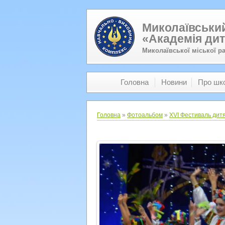
Миколаївський
«Академія дит
Миколаївської міської р
Головна
Новини
Про шк
Головна
»
Фотоальбом
»
XVI Фестиваль дитя