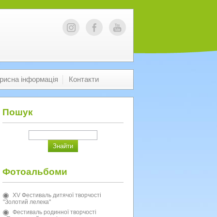
рисна інформація
Контакти
Пошук
Фотоальбоми
XV Фестиваль дитячої творчості
"Золотий лелека"
Фестиваль родинної творчості