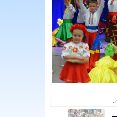
У реа
До