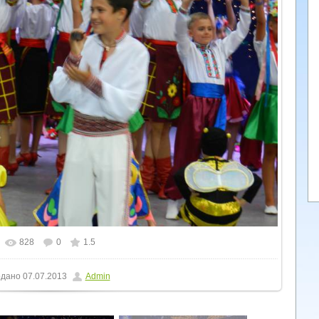
828
0
1.5
льному розмірі
1600x1200
/ 288.7Kb
дано
07.07.2013
Admin