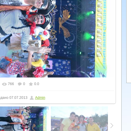
766
0
0.0
льному розмірі
1600x1066
/ 313.5Kb
дано
07.07.2013
Admin