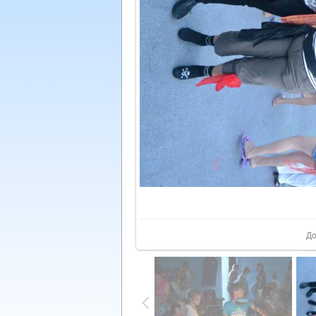
У реа
До