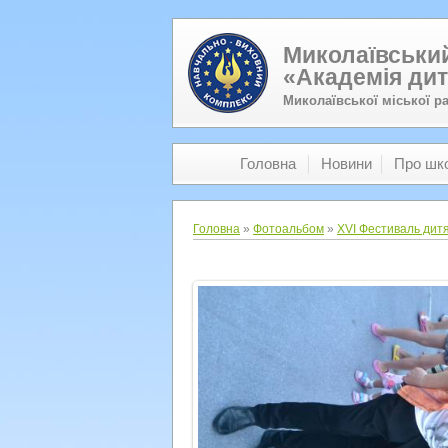
Миколаївський
«Академія дит
Миколаївської міської р
Головна
Новини
Про шк
Головна
»
Фотоальбом
»
XVI Фестиваль дитя