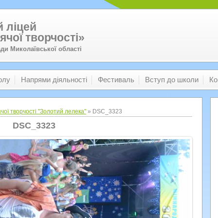
 ліцей
ячої творчості»
ади Миколаївської області
олу
Напрями діяльності
Фестиваль
Вступ до школи
Ко
чої творчості "Золотий лелека"
» DSC_3323
DSC_3323