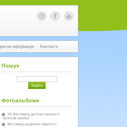
рисна інформація
Контакти
Пошук
Фотоальбоми
XV Фестиваль дитячої творчості
"Золотий лелека"
Фестиваль родинної творчості