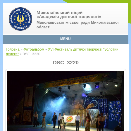
Миколаївський ліцей
«Академія дитячої творчості»
Миколаївської міської ради Миколаївської
області
MENU
Головна
»
Фотоальбом
»
XVI Фестиваль дитячої творчості "Золотий
лелека"
» DSC_3220
DSC_3220