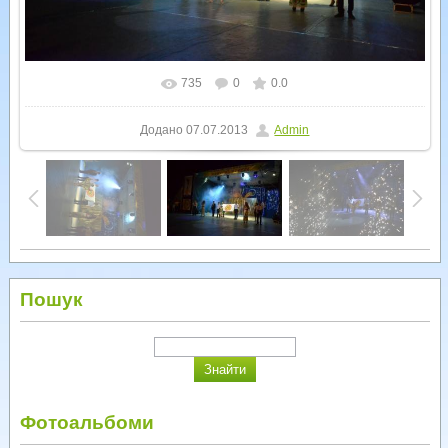
735
0
0.0
У реальному розмірі
1600x1066
/ 208.5Kb
Додано
07.07.2013
Admin
Пошук
Фотоальбоми