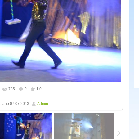
785
0
1.0
льному розмірі
1600x1066
/ 162.0Kb
дано
07.07.2013
Admin