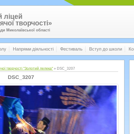
 ліцей
ячої творчості»
ади Миколаївської області
олу
Напрями діяльності
Фестиваль
Вступ до школи
Ко
чої творчості "Золотий лелека"
» DSC_3207
DSC_3207