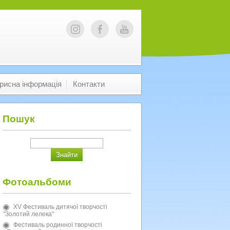
рисна інформація
Контакти
Пошук
Фотоальбоми
XV Фестиваль дитячої творчості
"Золотий лелека"
Фестиваль родинної творчості