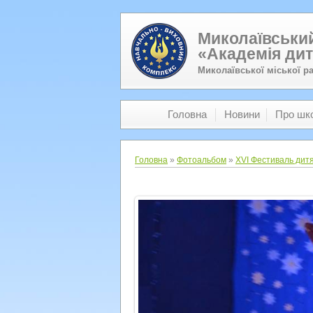
Миколаївський
«Академія дит
Миколаївської міської р
Головна
Новини
Про шк
Головна
»
Фотоальбом
»
XVI Фестиваль дитя