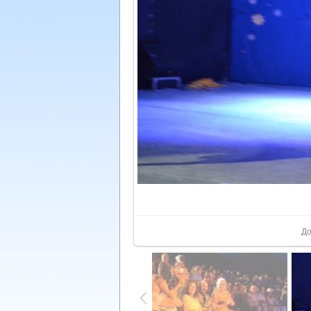
У реа
До