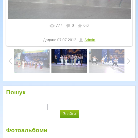
777
0
0.0
У реальному розмірі
1600x1066
/ 251.6Kb
Додано
07.07.2013
Admin
Пошук
Фотоальбоми