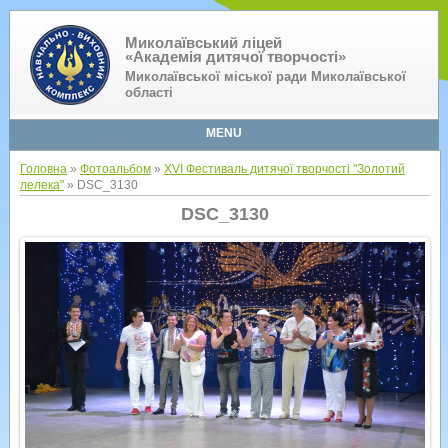
Миколаївський ліцей
«Академія дитячої творчості»
Миколаївської міської ради Миколаївської
області
MENU
Головна
»
Фотоальбом
»
XVI Фестиваль дитячої творчості "Золотий
лелека"
» DSC_3130
DSC_3130