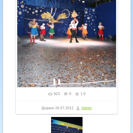
923
0
1.0
У реальному розмірі
600x900
/ 345.9Kb
Додано
26.07.2012
Admin