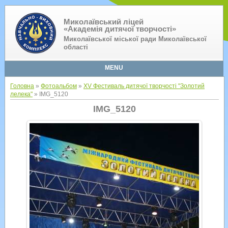
Миколаївський ліцей
«Академія дитячої творчості»
Миколаївської міської ради Миколаївської
області
MENU
Головна
»
Фотоальбом
»
XV Фестиваль дитячої творчості "Золотий
лелека"
» IMG_5120
IMG_5120