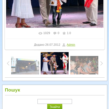
1029
0
1.0
У реальному розмірі
800x641
/ 168.1Kb
Додано
26.07.2012
Admin
Пошук