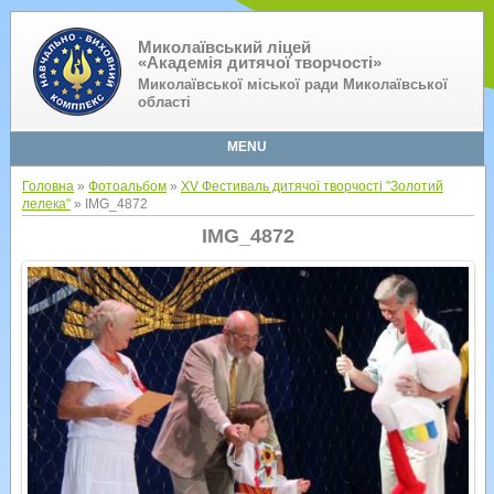
Миколаївський ліцей
«Академія дитячої творчості»
Миколаївської міської ради Миколаївської
області
MENU
Головна
»
Фотоальбом
»
XV Фестиваль дитячої творчості "Золотий
лелека"
» IMG_4872
IMG_4872