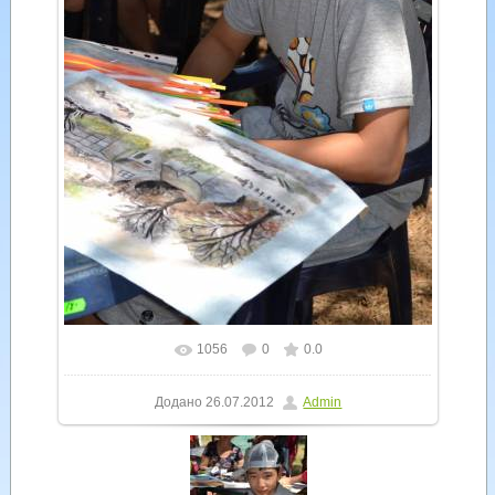
1056
0
0.0
У реальному розмірі
600x900
/ 292.5Kb
Додано
26.07.2012
Admin