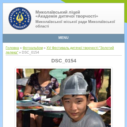
Миколаївський ліцей
«Академія дитячої творчості»
Миколаївської міської ради Миколаївської
області
MENU
Головна
»
Фотоальбом
»
XV Фестиваль дитячої творчості "Золотий
лелека"
» DSC_0154
DSC_0154