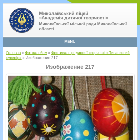
Миколаївський ліцей
«Академія дитячої творчості»
Миколаївської міської ради Миколаївської
області
MENU
Головна
»
Фотоальбом
»
Фестиваль родинної творчості «Писанковий
сувенір»
» Изображение 217
Изображение 217