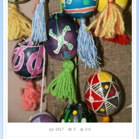
1917
0
0.0
У реальному розмірі
600x900
/ 311.2Kb