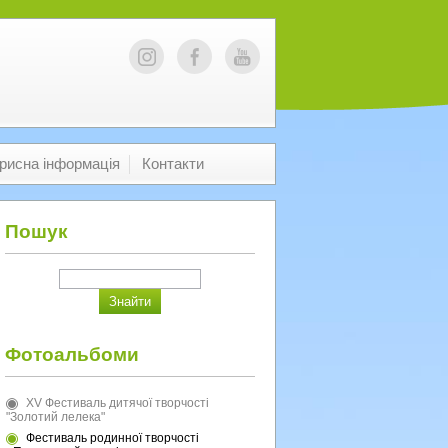
рисна інформація
Контакти
Пошук
Фотоальбоми
XV Фестиваль дитячої творчості
"Золотий лелека"
Фестиваль родинної творчості