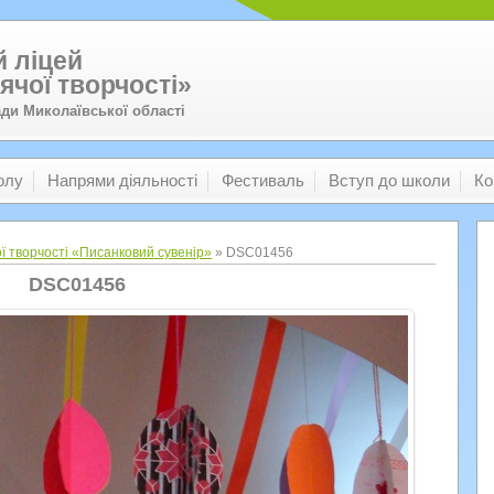
 ліцей
ячої творчості»
ади Миколаївської області
олу
Напрями діяльності
Фестиваль
Вступ до школи
Ко
ї творчості «Писанковий сувенір»
» DSC01456
DSC01456