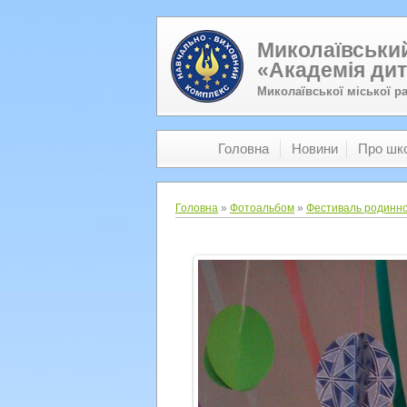
Миколаївський
«Академія дит
Миколаївської міської р
Головна
Новини
Про шк
Головна
»
Фотоальбом
»
Фестиваль родинно