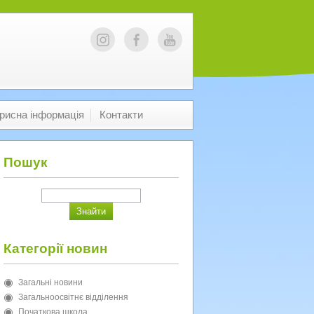
рисна інформація
Контакти
Пошук
Категорії новин
Загальні новини
Загальноосвітнє відділення
Початкова школа