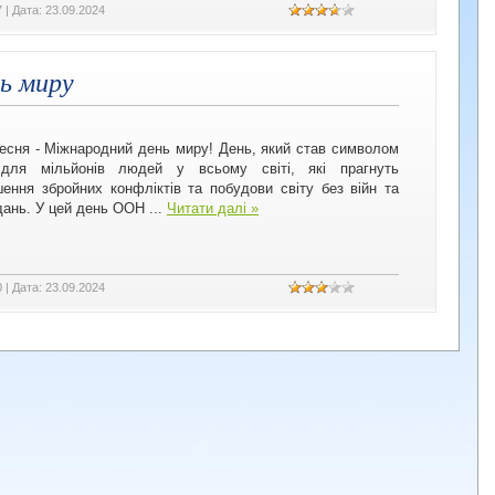
7
|
Дата:
23.09.2024
ь миру
есня - Міжнародний день миру! День, який став символом
 для мільйонів людей у всьому світі, які прагнуть
ення збройних конфліктів та побудови світу без війн та
дань. У цей день ООН
...
Читати далі »
0
|
Дата:
23.09.2024