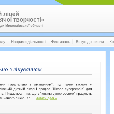
 ліцей
ячої творчості»
ади Миколаївської області
олу
Напрями діяльності
Фестиваль
Вступ до школи
Ко
но з лікуванням
ання паралельно з лікуванням", під таким гаслом у
ївській дитячій лікарні працює "Школа супергероїв” для
тів. Пишаємося тим, що з "юними супергероями" працюють
елі нашого ліцею: Кл
...
Читати далі »