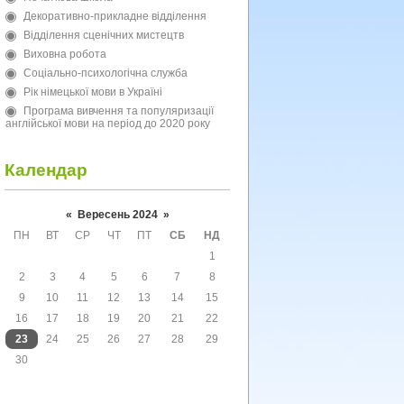
Декоративно-прикладне відділення
Відділення сценічних мистецтв
Виховна робота
Соціально-психологічна служба
Рік німецької мови в Україні
Програма вивчення та популяризації
англійської мови на період до 2020 року
Календар
«
Вересень 2024
»
ПН
ВТ
СР
ЧТ
ПТ
СБ
НД
1
2
3
4
5
6
7
8
9
10
11
12
13
14
15
16
17
18
19
20
21
22
23
24
25
26
27
28
29
30