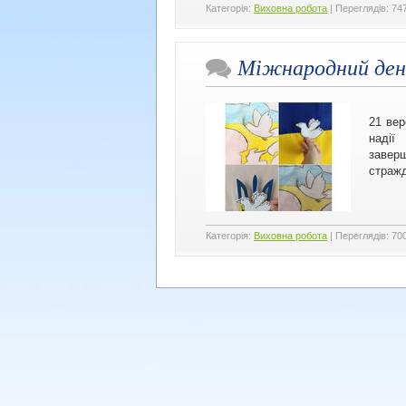
Категорія:
Виховна робота
|
Переглядів:
74
Міжнародний ден
21 вер
надії
заверш
страж
Категорія:
Виховна робота
|
Переглядів:
70