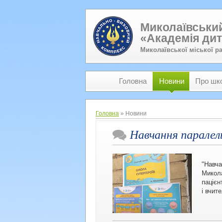
Миколаївський
«Академія дит
Миколаївської міської р
Головна
Новини
Про шк
Головна
» Новини
Навчання паралель
"Навч
Микола
пацієн
і вчит