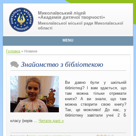
Миколаївський ліцей
«Академія дитячої творчості»
Миколаївської міської ради Миколаївської
області
MENU
Головна
» Новини
Знайомство з бібліотекою
Ви давно були у шкільній
бібліотеці? І вам здається, що
там можна тільки отримати
книги? А ви знали, що там
можна створити свою книгу?
Так, це можливо! До нас, у
бібліотеку завітали учні 2 Б
класу (керів
...
Читати далі »