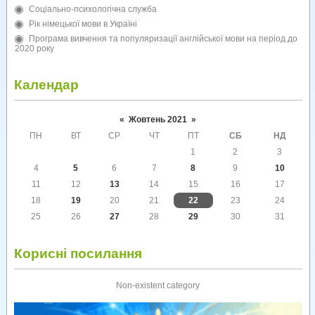
Соціально-психологічна служба
Рік німецької мови в Україні
Програма вивчення та популяризації англійської мови на період до
2020 року
Календар
«
Жовтень 2021
»
ПН
ВТ
СР
ЧТ
ПТ
СБ
НД
1
2
3
4
5
6
7
8
9
10
11
12
13
14
15
16
17
18
19
20
21
22
23
24
25
26
27
28
29
30
31
Корисні посилання
Non-existent category