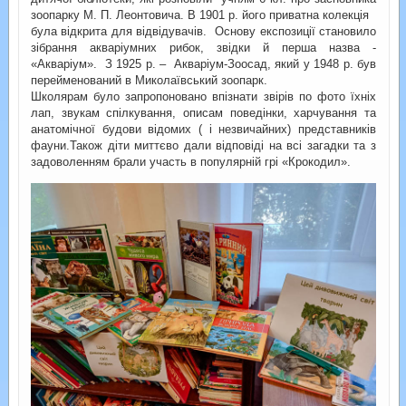
зоопарку М. П. Леонтовича. В 1901 р. його приватна колекція
була відкрита для відвідувачів. Основу експозиції становило
зібрання акваріумних рибок, звідки й перша назва -
«Акваріум». З 1925 р. – Акваріум-Зоосад, який у 1948 р. був
перейменований в Миколаївський зоопарк.
Школярам було запропоновано впізнати звірів по фото їхніх
лап, звукам спілкування, описам поведінки, харчування та
анатомічної будови відомих ( і незвичайних) представників
фауни.Також діти миттєво дали відповіді на всі загадки та з
задоволенням брали участь в популярній грі «Крокодил».