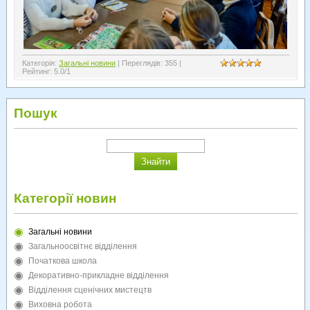
Категорія
:
Загальні новини
|
Переглядів
:
355
|
Рейтинг
:
5.0
/
1
Пошук
Категорії новин
Загальні новини
Загальноосвітнє відділення
Початкова школа
Декоративно-прикладне відділення
Відділення сценічних мистецтв
Виховна робота