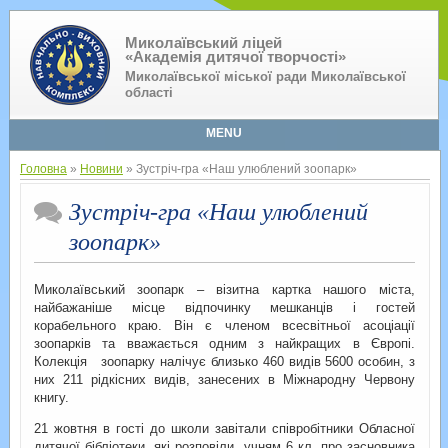
Миколаївський ліцей
«Академія дитячої творчості»
Миколаївської міської ради Миколаївської
області
MENU
Головна
»
Новини
» Зустріч-гра «Наш улюблений зоопарк»
Зустріч-гра «Наш улюблений
зоопарк»
Миколаївський зоопарк – візитна картка нашого міста,
найбажаніше місце відпочинку мешканців і гостей
корабельного краю. Він є членом всесвітньої асоціації
зоопарків та вважається одним з найкращих в Європі.
Колекція зоопарку налічує близько 460 видів 5600 особин, з
них 211 рідкісних видів, занесених в Міжнародну Червону
книгу.
21 жовтня в гості до школи завітали співробітники Обласної
дитячої бібліотеки, які розповіли учням 6 кл. про засновника