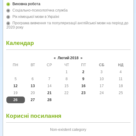
Виховна робота
Соціально-психологічна служба
Рік німецької мови в Україні
Програма вивчення та популяризації англійської мови на період до
2020 року
Календар
«
Лютий 2018
»
ПН
ВТ
СР
ЧТ
ПТ
СБ
НД
1
2
3
4
5
6
7
8
9
10
11
12
13
14
15
16
17
18
19
20
21
22
23
24
25
26
27
28
Корисні посилання
Non-existent category