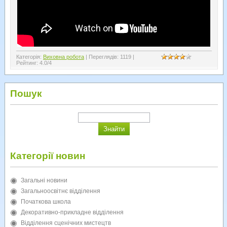
Категорія
:
Виховна робота
|
Переглядів
:
1119
|
Рейтинг
:
4.0
/
4
Пошук
Категорії новин
Загальні новини
Загальноосвітнє відділення
Початкова школа
Декоративно-прикладне відділення
Відділення сценічних мистецтв