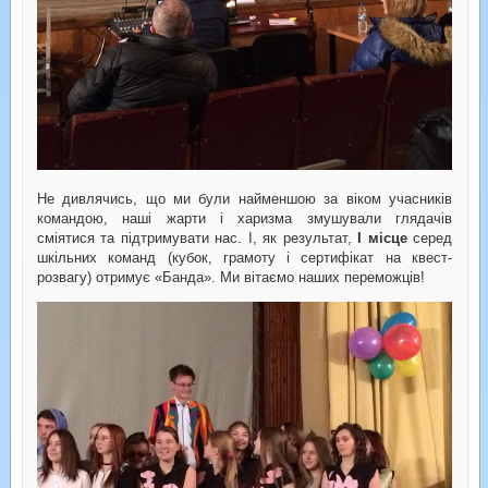
Не дивлячись, що ми були найменшою за віком учасників
командою, наші жарти і харизма змушували глядачів
сміятися та підтримувати нас. І, як результат,
І місце
серед
шкільних команд (кубок, грамоту і сертифікат на квест-
розвагу) отримує «Банда». Ми вітаємо наших переможців!