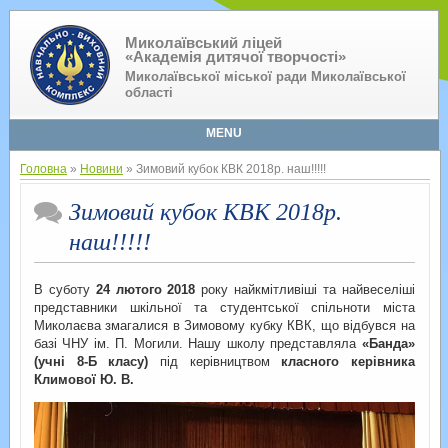
Миколаївський ліцей
«Академія дитячої творчості»
Миколаївської міської ради Миколаївської
області
MENU
Головна
»
Новини
» Зимовий кубок КВК 2018р. наш!!!!!
Зимовий кубок КВК 2018р.
наш!!!!!
В суботу
24 лютого 2018
року найкмітливіші та найвеселіші
представники шкільної та студентської спільноти міста
Миколаєва змагалися в Зимовому кубку КВК, що відбувся на
базі ЧНУ ім. П. Могили. Нашу школу представляла
«Банда»
(учні 8-Б класу)
під керівництвом
класного керівника
Климової Ю. В.