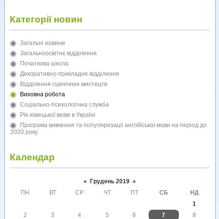
Категорії новин
Загальні новини
Загальноосвітнє відділення
Початкова школа
Декоративно-прикладне відділення
Відділення сценічних мистецтв
Виховна робота
Соціально-психологічна служба
Рік німецької мови в Україні
Програма вивчення та популяризації англійської мови на період до
2020 року
Календар
«
Грудень 2019
»
ПН
ВТ
СР
ЧТ
ПТ
СБ
НД
1
2
3
4
5
6
7
8