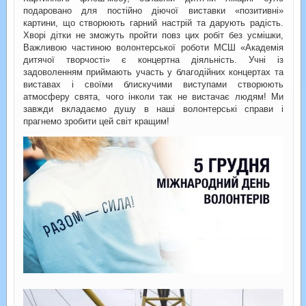
подаровано для постійно діючої виставки «позитивні»
картини, що створюють гарний настрій та дарують радість.
Хворі дітки не зможуть пройти повз цих робіт без усмішки,
Важливою частиною волонтерської роботи МСШ «Академія
дитячої творчості» є концертна діяльність. Учні із
задоволенням приймають участь у благодійних концертах та
виставах і своїми блискучими виступами створюють
атмосферу свята, чого інколи так не вистачає людям! Ми
завжди вкладаємо душу в наші волонтерські справи і
прагнемо зробити цей світ кращим!