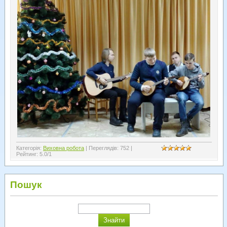
Категорія
:
Виховна робота
|
Переглядів
:
752
|
Рейтинг
:
5.0
/
1
Пошук