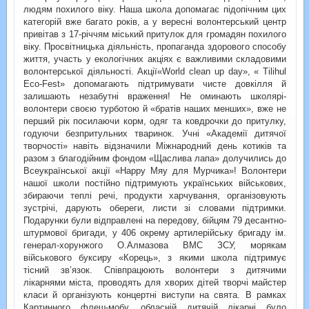
людям похилого віку. Наша школа допомагає підопічним цих
категорій вже багато років, а у вересні волонтерський центр
привітав з 17-річчям міський притулок для громадян похилого
віку. Просвітницька діяльність, пропаганда здорового способу
життя, участь у екологічних акціях є важливими складовими
волонтерської діяльності. Акції«World clean up day», « Tilihul
Eco-Fest» допомагають підтримувати чисте довкілля й
залишають незабутні враження! Не оминають школярі-
волонтери своєю турботою й «братів наших менших», вже не
перший рік посилаючи корм, одяг та ковдрочки до притулку,
годуючи безпритульних тваринок. Учні «Академії дитячої
творчості» навіть відзначили Міжнародний день котиків та
разом з благодійним фондом «Щаслива лапа» долучились до
Всеукраїнської акції «Happy Мяу для Мурчика»! Волонтери
нашої школи постійно підтримують українських військових,
збираючи теплі речі, продукти харчування, організовують
зустрічі, дарують обереги, листи зі словами підтримки.
Подарунки були відправлені на передову, бійцям 79 десантно-
штурмової бригади, у 406 окрему артилерійську бригаду ім.
генерал-хорунжого О.Алмазова ВМС ЗСУ, морякам
військового буксиру «Корець», з якими школа підтримує
тісний зв’язок. Співпрацюють волонтери з дитячими
лікарнями міста, проводять для хворих дітей творчі майстер
класи й організують концертні виступи на свята. В рамках
Картинного флеш-мобу, обласній дитячій лікарні було