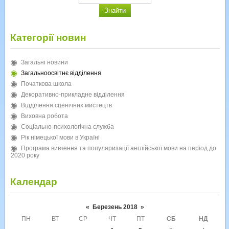
Категорії новин
Загальні новини
Загальноосвітнє відділення
Початкова школа
Декоративно-прикладне відділення
Відділення сценічних мистецтв
Виховна робота
Соціально-психологічна служба
Рік німецької мови в Україні
Програма вивчення та популяризації англійської мови на період до
2020 року
Календар
«
Березень 2018
»
ПН
ВТ
СР
ЧТ
ПТ
СБ
НД