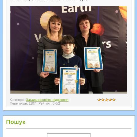
Категорія
:
Загальноосвітнє відділення
|
Переглядів
:
1107
|
Рейтинг
:
5.0
/
2
Пошук