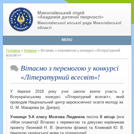
Миколаївський ліцей
«Академія дитячої творчості»
Миколаївської міської ради Миколаївської
області
MENU
Головна
»
Новини
» Вітаємо з перемогою у конкурсі «Літературний
всесвіт»!
Вітаємо з перемогою у конкурсі
«Літературний всесвіт»!
У березні 2018 року учні школи взяли участь у
Всеукраїнському конкурсі «Літературний всесвіт», який
проводив Національний центр аерокосмічної освіти молоді ім.
О. М. Макарова (м. Дніпро).
Учениця 5-А класу Мозгова Людмила
посіла
ІІ місце
(есе
«Моя планета)! Вітаємо з перемогою та дякуємо керівникам
проекту Леоновій Н. В. (вчителю фізики) та Климовій Ю. В.
(вчителю української мови та літератури)!