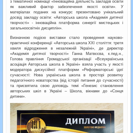
з тематичної номінації «Інноваційна діяльність закладів освіти
як важливий фактор забезпечення якості освіти». У
матеріалах поданих на конкурс презентовано унікальний
досвід закладу освіти: «Авторська школа «Академія дитячої
творчості» - інноваційна платформа синергії мистецьких і
загальноосвітніх дисциплін».
Визначною подією виставки стало проведення науково-
практичної конференції «Авторська школа ХХІ століття: третя
хвиля відродження в незалежній Україні», де директор
«Академія дитячої творчості» Ганна Матвєєва, к.пед.н.,
Голова правління Громадської організації «Всеукраїнська
асоціація Авторська школа в Україні» взяла участь у якості
модератора дискусійної платформи «Реформаторські ідеї
сучасності: Нова українська школа в просторі розвитку
педагогічного новаторства (від історії питання до сучасності)
та присвятила свою доповідь темі «Генезис становлення
авторських шкіл в Україні – Школа, вікнами до «Сонця
дитини».