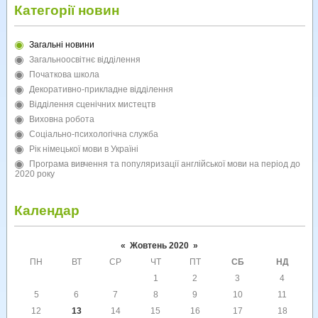
Категорії новин
Загальні новини
Загальноосвітнє відділення
Початкова школа
Декоративно-прикладне відділення
Відділення сценічних мистецтв
Виховна робота
Соціально-психологічна служба
Рік німецької мови в Україні
Програма вивчення та популяризації англійської мови на період до
2020 року
Календар
«
Жовтень 2020
»
ПН
ВТ
СР
ЧТ
ПТ
СБ
НД
1
2
3
4
5
6
7
8
9
10
11
12
13
14
15
16
17
18