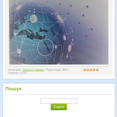
Категорія
:
Загальні новини
|
Переглядів
:
606
|
Рейтинг
:
5.0
/
2
Пошук