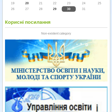
19
20
21
22
23
24
25
26
27
28
29
30
31
Корисні посилання
Non-existent category