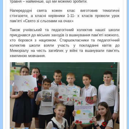
травня – найменше, що ми можемо зробити.
Напередодні свята кожен клас виготовив тематичні
стінгазети, а класні керівники 1-11- х класів провели урок
пам’яті «Свято зі сльозами на очах»
Також учнівський та педагогічний колектив нашої школи
приєднався до міських заходів із вшанування пам’яті кожного,
хто боровся з нацизмом. Старшокласники та педагогічний
колектив школи взяли участь у покладанні квітів до
Меморіалу на честь загиблих у війні та вшанували пам’ять
хвилиною мовчання.