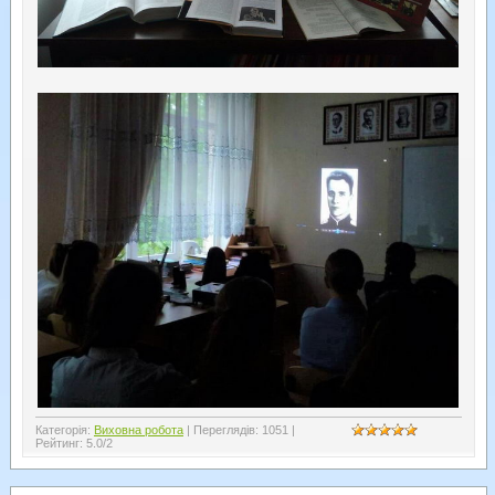
Категорія
:
Виховна робота
|
Переглядів
:
1051
|
Рейтинг
:
5.0
/
2