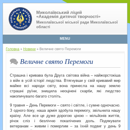
Миколаївський ліцей
«Академія дитячої творчості»
Миколаївської міської ради Миколаївської
області
MENU
Головна
»
Новини
» Величне свято Перемоги
Величне свято Перемоги
Страшна і кривава була Друга світова війна – найжорстокіша
з війн в усій історії людства. Втягнувши у свій кривавий мир
майже всі народи світу, вона принесла на нашу землю
страшні руїни, знищила неоцінені скарби, які людство
накопичувало багато століть.
9 травня – День Перемоги – свято і світле, і сумне одночасно.
З одного боку, наша армія здобула перемогу, звільнила нашу
країну. Але все це дуже дорогою ціною – мільйонів життів,
річок сліз і безліччю покалічених доль. Подякувати
ветеранам – живим і померлим – за їхній подвиг у день 9