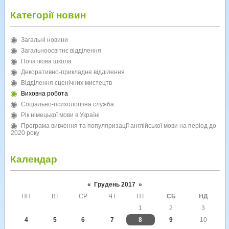
Категорії новин
Загальні новини
Загальноосвітнє відділення
Початкова школа
Декоративно-прикладне відділення
Відділення сценічних мистецтв
Виховна робота
Соціально-психологічна служба
Рік німецької мови в Україні
Програма вивчення та популяризації англійської мови на період до
2020 року
Календар
«
Грудень 2017
»
ПН
ВТ
СР
ЧТ
ПТ
СБ
НД
1
2
3
4
5
6
7
8
9
10