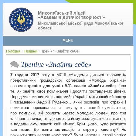
Миколаївський ліцей
«Академія дитячої творчості»
Миколаївської міської ради Миколаївської
області
MENU
Головна
»
Новини
» Тренінг «Знайти себе»
Тренінг «Знайти себе»
7 грудня 2017
року в МСШ «Академія дитячої творчості»
представники громадської організації «Молодь України»
провели
тренінг для учнів 9-11 класів «Знайти себе»
(про
те, як знайти своє покликання і досягти поставлених цілей).
Перед учнями виступив відомий в Україні мотиваційний спікер
і письменник Андрій Руденко , який розповів про страхи і
помилкові переконання, які змушують людей сумніватися;
про помилки, які роблять багато молодих людей; про три
ключові навички, які допомогли йому реалізуватися в житті і,
в подальшому, почати свій бізнес. Крім цього, було розкрито
такі теми: Де взяти мотивацію в скрутну хвилину? Як
покинути звичну зону комфорту? Були наведені історії успіху