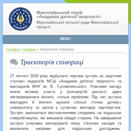
Миколаївський ліцей
«Академія дитячої творчості»
Миколаївської міської ради Миколаївської
області
MENU
Головна
»
Новини
» Траєкторія співпраці
Траєкторія співпраці
27 лютого 2019 року відбулася чергова зустріч за «круглим
столом» педагогів МСШ «Академія дитячої творчості» та
викладачів МНУ ім. В. Сухомлинського. Учасники заходу
взяли активну участь у розгорнутій дискусії, адже
обговорювалися болючі, спільні проблеми. Під час зустрічі
викладачі й вчителі шукали спільні «точки дотику»
університету та школи у сучасних векторах партнерства.
Зустріч закінчилася висловленнями сподівань на подальше
співробітництво, які виказали обидві сторони. На завершення
зустрічі учасники запланували низку спільних заходів та
визначили напрями для подальших досліджень.