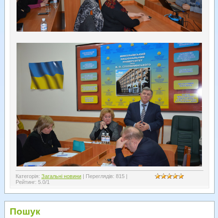
Категорія
:
Загальні новини
|
Переглядів
:
815
|
Рейтинг
:
5.0
/
1
Пошук