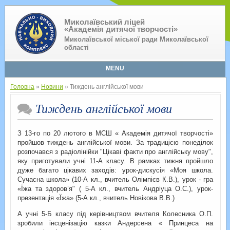
Миколаївський ліцей
«Академія дитячої творчості»
Миколаївської міської ради Миколаївської
області
MENU
Головна
»
Новини
» Тиждень англійської мови
Тиждень англійської мови
З 13-го по 20 лютого в МСШ « Академія дитячої творчості»
пройшов тиждень англійської мови. За традицією понеділок
розпочався з радіолінійки "Цікаві факти про англійську мову",
яку приготували учні 11-А класу. В рамках тижня пройшло
дуже багато цікавих заходів: урок-дискусія «Моя школа.
Сучасна школа» (10-А кл., вчитель Олімпієв К.В.), урок - гра
«Їжа та здоров’я" ( 5-А кл., вчитель Андріуца О.С.), урок-
презентація «Їжа» (5-А кл., вчитель Новікова В.В.)
А учні 5-Б класу під керівництвом вчителя Колесника О.П.
зробили інсценізацію казки Андерсена « Принцеса на