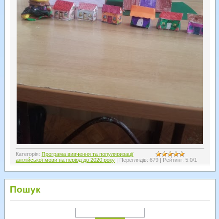
Категорія
:
Програма вивчення та популяризації
англійської мови на період до 2020 року
|
Переглядів
:
679
|
Рейтинг
:
5.0
/
1
Пошук