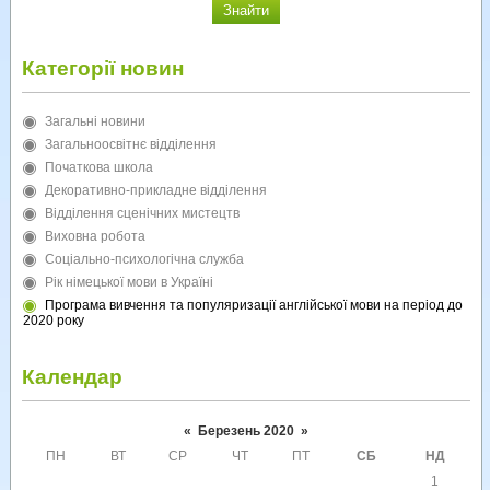
Категорії новин
Загальні новини
Загальноосвітнє відділення
Початкова школа
Декоративно-прикладне відділення
Відділення сценічних мистецтв
Виховна робота
Соціально-психологічна служба
Рік німецької мови в Україні
Програма вивчення та популяризації англійської мови на період до
2020 року
Календар
«
Березень 2020
»
ПН
ВТ
СР
ЧТ
ПТ
СБ
НД
1