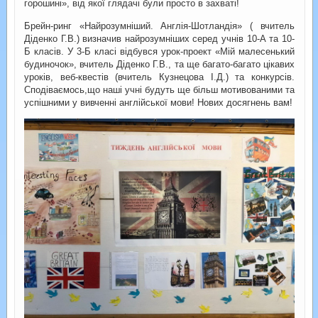
горошині», від якої глядачі були просто в захваті!
Брейн-ринг «Найрозумніший. Англія-Шотландія» ( вчитель
Діденко Г.В.) визначив найрозумніших серед учнів 10-А та 10-
Б класів. У 3-Б класі відбувся урок-проект «Мій малесенький
будиночок», вчитель Діденко Г.В., та ще багато-багато цікавих
уроків, веб-квестів (вчитель Кузнецова І.Д.) та конкурсів.
Сподіваємось,що наші учні будуть ще більш мотивованими та
успішними у вивченні англійської мови! Нових досягнень вам!