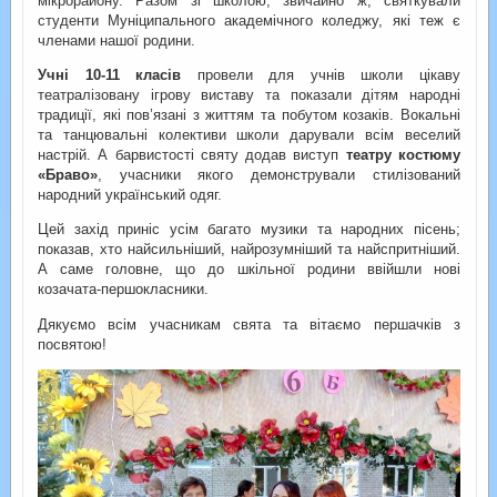
мікрорайону. Разом зі школою, звичайно ж, святкували
студенти Муніципального академічного коледжу, які теж є
членами нашої родини.
Учні 10-11 класів
провели для учнів школи цікаву
театралізовану ігрову виставу та показали дітям народні
традиції, які пов’язані з життям та побутом козаків. Вокальні
та танцювальні колективи школи дарували всім веселий
настрій. А барвистості святу додав виступ
театру костюму
«Браво»
, учасники якого демонстрували стилізований
народний український одяг.
Цей захід приніс усім багато музики та народних пісень;
показав, хто найсильніший, найрозумніший та найспритніший.
А саме головне, що до шкільної родини ввійшли нові
козачата-першокласники.
Дякуємо всім учасникам свята та вітаємо першачків з
посвятою!