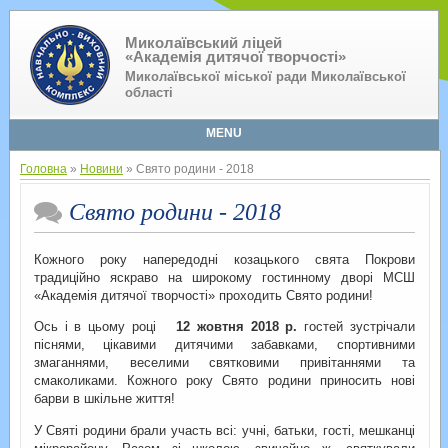
Миколаївський ліцей
«Академія дитячої творчості»
Миколаївської міської ради Миколаївської
області
MENU
Головна
»
Новини
» Свято родини - 2018
Свято родини - 2018
Кожного року напередодні козацького свята Покрови
традиційно яскраво на широкому гостинному дворі МСШ
«Академія дитячої творчості» проходить Свято родини!
Ось і в цьому році
12 жовтня 2018 р.
гостей зустрічали
піснями, цікавими дитячими забавками, спортивними
змаганнями, веселими святковими привітаннями та
смаколиками. Кожного року Свято родини приносить нові
барви в шкільне життя!
У Святі родини брали участь всі: учні, батьки, гості, мешканці