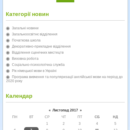
Категорії новин
Загальні новини
Загальноосвітнє відділення
Початкова школа
Декоративно-прикладне відділення
Відділення сценічних мистецтв
Виховна робота
Соціально-психологічна служба
Рік німецької мови в Україні
Програма вивчення та популяризації англійської мови на період до
2020 року
Календар
«
Листопад 2017
»
ПН
ВТ
СР
ЧТ
ПТ
СБ
НД
1
2
3
4
5