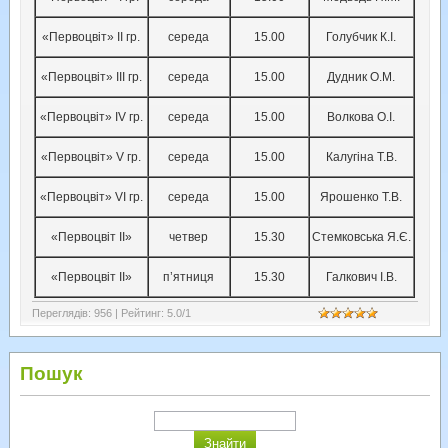
«Первоцвіт» ІI гр.
середа
15.00
Голубчик К.І.
«Первоцвіт» ІII гр.
середа
15.00
Дудник О.М.
«Первоцвіт» ІV гр.
середа
15.00
Волкова О.І.
«Первоцвіт» V гр.
середа
15.00
Калугіна Т.В.
«Первоцвіт» VІ гр.
середа
15.00
Ярошенко Т.В.
«Первоцвіт ІІ»
четвер
15.30
Стемковська Я.Є.
«Первоцвіт ІІ»
п’ятниця
15.30
Галкович І.В.
Переглядів
:
956
|
Рейтинг
:
5.0
/
1
Пошук