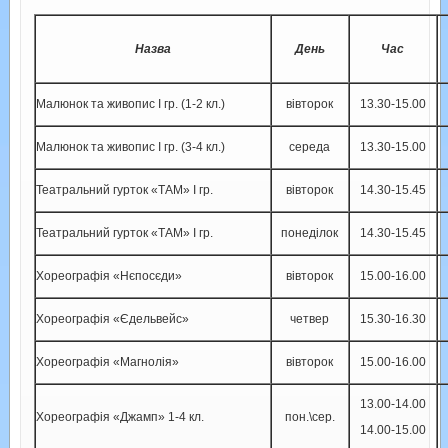
Назва
День
Час
Малюнок та живопис І гр. (1-2 кл.)
вівторок
13.30-15.00
Малюнок та живопис І гр. (3-4 кл.)
середа
13.30-15.00
Театральний гурток «ТАМ» І гр.
вівторок
14.30-15.45
Театральний гурток «ТАМ» І гр.
понеділок
14.30-15.45
Хореографія «Нєпосєди»
вівторок
15.00-16.00
Хореографія «Єдельвейс»
четвер
15.30-16.30
Хореографія «Магнолія»
вівторок
15.00-16.00
13.00-14.00
Хореографія «Джамп» 1-4 кл.
пон.\сер.
14.00-15.00