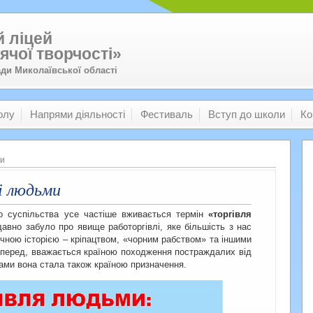
 ліцей
ячої творчості»
ади Миколаївської області
олу
Напрями діяльності
Фестиваль
Вступ до школи
Ко
ми
і людьми
го суспільства усе частіше вживається термін
«торгівля
авно забуло про явище работоргівлі, яке більшість з нас
чною історією – кріпацтвом, «чорним рабством» та іншими
мперед, вважається країною походження постраждалих від
ками вона стала також країною призначення.