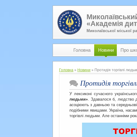
Миколаївський
«Академія дит
Миколаївської міської р
Головна
Новини
Про шк
Головна
»
Новини
» Протидія торгівлі людь
Протидія торгівл
У лексиконі сучасного українсько
людьми»
. Здавалося б, людство д
асоціюють з давньою та середньові
подібними явищами. Україна, наса
торгівлі людьми. Але останніми ро