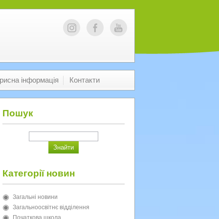
рисна інформація
Контакти
Пошук
Категорії новин
Загальні новини
Загальноосвітнє відділення
Початкова школа