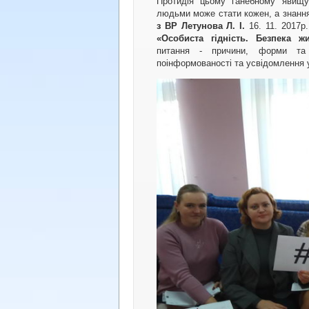
Протидія цьому ганебному явищу
людьми може стати кожен, а знання
з ВР Летунова Л. І.
16. 11. 2017р
«Особиста гідність. Безпека ж
питання - причини, форми та
поінформованості та усвідомлення 