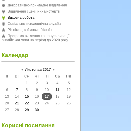
Декоративно-прикладне відділення
Відділення сценічних мистецтв
Виховна робота
Соціально-психологічна служба
Рік німецької мови в Україні
Програма вивчення та популяризації
англійської мови на період до 2020 року
Календар
«
Листопад 2017
»
ПН
ВТ
СР
ЧТ
ПТ
СБ
НД
1
2
3
4
5
6
7
8
9
10
11
12
13
14
15
16
17
18
19
20
21
22
23
24
25
26
27
28
29
30
Корисні посилання