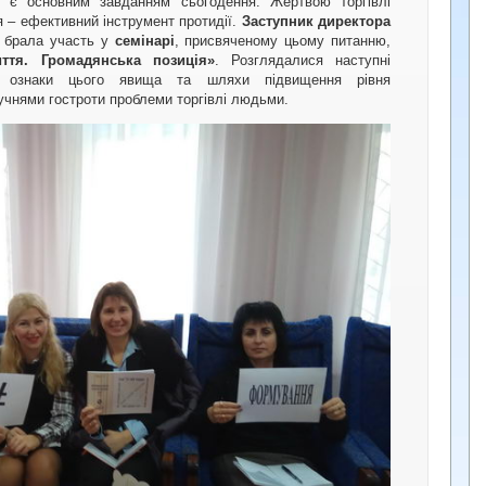
 є основним завданням сьогодення. Жертвою торгівлі
 – ефективний інструмент протидії.
Заступник директора
. брала участь у
семінарі
, присвяченому цьому питанню,
иття. Громадянська позиція»
. Розглядалися наступні
 ознаки цього явища та шляхи підвищення рівня
учнями гостроти проблеми торгівлі людьми.