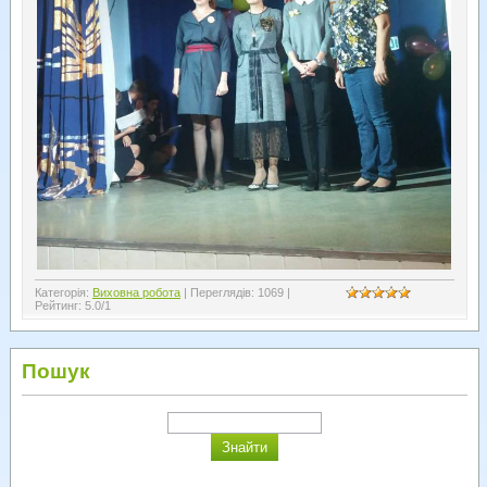
Категорія
:
Виховна робота
|
Переглядів
:
1069
|
Рейтинг
:
5.0
/
1
Пошук