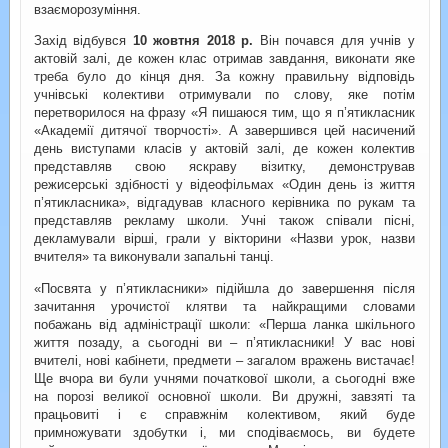
взаєморозуміння.
Захід відбувся
10 жовтня 2018 р.
Він почався для учнів у
актовій залі, де кожен клас отримав завдання, виконати яке
треба було до кінця дня. За кожну правильну відповідь
учнівські колективи отримували по слову, яке потім
перетворилося на фразу «Я пишаюся тим, що я п’ятикласник
«Академії дитячої творчості». А завершився цей насичений
день виступами класів у актовій залі, де кожен колектив
представляв свою яскраву візитку, демонстрував
режисерські здібності у відеофільмах «Один день із життя
п’ятикласника», відгадував класного керівника по рукам та
представляв рекламу школи. Учні також співали пісні,
декламували вірші, грали у вікторини «Назви урок, назви
вчителя» та виконували запальні танці.
«Посвята у п’ятикласники» підійшла до завершення після
зачитання урочистої клятви та найкращими словами
побажань від адміністрації школи: «Перша ланка шкільного
життя позаду, а сьогодні ви – п’ятикласники! У вас нові
вчителі, нові кабінети, предмети – загалом вражень вистачає!
Ще вчора ви були учнями початкової школи, а сьогодні вже
на порозі великої основної школи. Ви дружні, завзяті та
працьовиті і є справжнім колективом, який буде
примножувати здобутки і, ми сподіваємось, ви будете