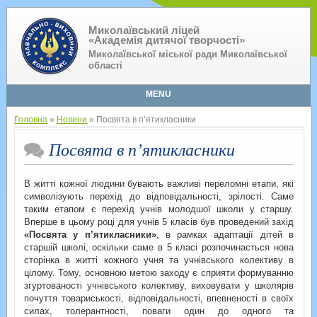
Миколаївський ліцей
«Академія дитячої творчості»
Миколаївської міської ради Миколаївської
області
MENU
Головна
»
Новини
» Посвята в п’ятикласники
Посвята в п’ятикласники
В житті кожної людини бувають важливі переломні етапи, які
символізують перехід до відповідальності, зрілості. Саме
таким етапом є перехід учнів молодшої школи у старшу.
Вперше в цьому році для учнів 5 класів був проведений захід
«Посвята у п’ятикласники»
, в рамках адаптації дітей в
старшій школі, оскільки саме в 5 класі розпочинається нова
сторінка в житті кожного учня та учнівського колективу в
цілому. Тому, основною метою заходу є сприяти формуванню
згуртованості учнівського колективу, виховувати у школярів
почуття товариськості, відповідальності, впевненості в своїх
силах, толерантності, поваги один до одного та