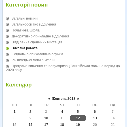
Категорії новин
Загальні новини
Загальноосвітнє відділення
Початкова школа
Декоративно-прикладне відділення
Відділення сценічних мистецтв
Виховна робота
Соціально-психологічна служба
Рік німецької мови в Україні
Програма вивчення та популяризації англійської мови на період до
2020 року
Календар
«
Жовтень 2018
»
ПН
ВТ
СР
ЧТ
ПТ
СБ
НД
1
2
3
4
5
6
7
8
9
10
11
12
13
14
15
16
17
18
19
20
21