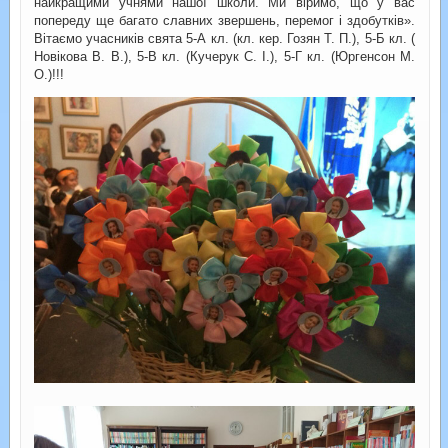
найкращими учнями нашої школи. Ми віримо, що у вас
попереду ще багато славних звершень, перемог і здобутків».
Вітаємо учасників свята 5-А кл. (кл. кер. Гозян Т. П.), 5-Б кл. (
Новікова В. В.), 5-В кл. (Кучерук С. І.), 5-Г кл. (Юргенсон М.
О.)!!!