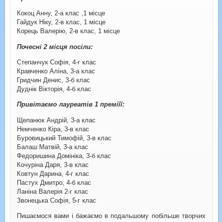
Кокоц Анну, 2-а клас ,1 місце
Гайдук Ніку, 2-в клас, 1 місце
Корець Валерію, 2-в клас, 1 місце
Почесні 2 місця посіли:
Степанчук Софія, 4-г клас
Кравченко Аліна, 3-а клас
Гридчин Денис, 3-б клас
Дуднік Вікторія, 4-б клас
Привітаємо лауреатів 1 преміїї:
Щепанюк Андрій, 3-а клас
Немченко Кіра, 3-в клас
Буровицький Тимофій, 3-в клас
Балаш Матвій, 3-а клас
Федоришина Домініка, 3-б клас
Кочуріна Даря, 3-в клас
Ковтун Дарина, 4-г клас
Пастух Дмитро, 4-б клас
Ланіна Валерія 2-г клас
Звонецька Софія, 5-г клас
Пишаємося вами і бажаємо в подальшому побільше творчих