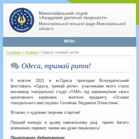
Миколаївський ліцей
«Академія дитячої творчості»
Миколаївської міської ради Миколаївської
області
MENU
Головна
»
Новини
» Одеса, тримай ритм!
Одеса, тримай ритм!
9 жовтня 2021 в м.Одеса проходив Всеукраїнський
фестиваль «Одеса, тримай ритм», учасниками якого стали
вихованці театральної студії «ТАМ» під керівництвом свого
креативного керівника , вчителя предмету «Основи
театрального мистецтва» Головчак Людмили Олексіївни.
Вітаємо з чудовим творчим стартом!
Перший конкурс в цьому навчальному році приніс багато
впевнених перемог, якими ми дуже пишаємось!
Привітаємо дебютанток: