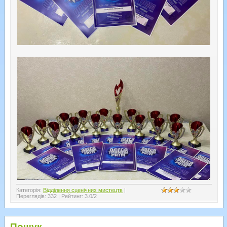
Категорія
:
Відділення сценічних мистецтв
|
Переглядів
:
332
|
Рейтинг
:
3.0
/
2
Пошук