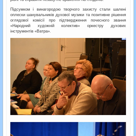
Підсумком і винагородою творчого захисту стали шалені
оплески шанувальників духової музики та позитивне рішення
оглядової комісії про підтвердження почесного звання
«Народний художній колектив» оркестру духових
інструментів «Ватра».