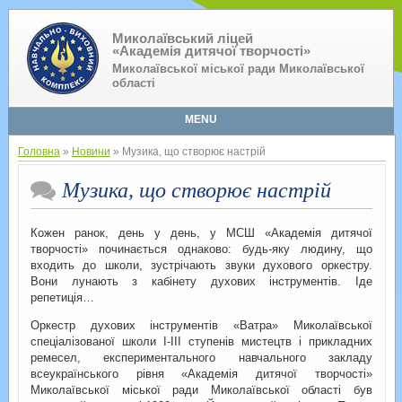
Миколаївський ліцей
«Академія дитячої творчості»
Миколаївської міської ради Миколаївської
області
MENU
Головна
»
Новини
» Музика, що створює настрій
Музика, що створює настрій
Кожен ранок, день у день, у МСШ «Академія дитячої
творчості» починається однаково: будь-яку людину, що
входить до школи, зустрічають звуки духового оркестру.
Вони лунають з кабінету духових інструментів. Іде
репетиція…
Оркестр духових інструментів «Ватра» Миколаївської
спеціалізованої школи І-ІІІ ступенів мистецтв і прикладних
ремесел, експериментального навчального закладу
всеукраїнського рівня «Академія дитячої творчості»
Миколаївської міської ради Миколаївської області був