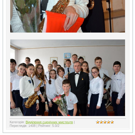
Категорія
:
Відділення сценічних мистецтв
|
Переглядів
:
1408
|
Рейтинг
:
5.0
/
2