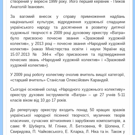
створений у вересні 1999 року. Його перший керівник - Пижов
Анатолій Іванович.
За вагомий внесок у справу примноження надбань
національної культури, відродження художньої спадщини
українського народу та досягнення в розвитку дитячої
художньої творчості в 2009 році духовому оркестру «Ватра»
було присвоєно почесне звання «Зразковий художній
колектив», у 2013 році – почесне звання «Народний художній
колектив» (наказ Міністерства освіти і науки України від
15.07.2013 № 344-к «Про присвоєння та підтвердження
почесних звань «Народний художній колектив» і «Зразковий
художній колектив»).
У 2009 році роботу колективу очолив вчитель вищої категорії,
«старший вчитель» Станіслав Олексійович Карандей.
Сьогодні основний склад «Народного художнього колективу»
оркестру духових інструментів «Ватра» – це 27 учнів 5-11
класів віком від 10 до 17 років.
До репертуару оркестру входить понад 50 кращих зразків
української народної пісенної творчості, музичних творів
класичних, сучасних вітчизняних і зарубіжних композиторів, а
саме: Ф. Шуберта, М. Глінки, Л. Бетховена, Ф. Шопена, Г.
Свиридова, П. Чайковського, Е. Кларка, Л. Ніка та ін. Також у