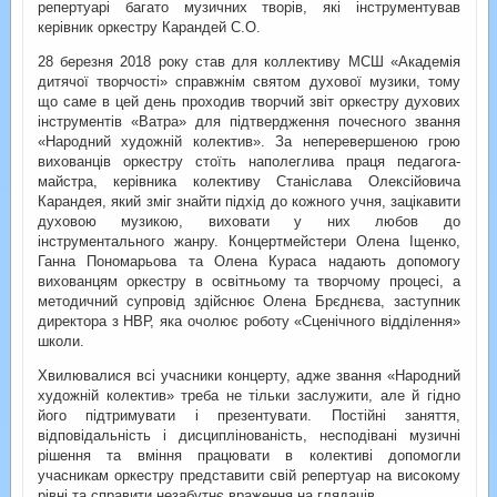
репертуарі багато музичних творів, які інструментував
керівник оркестру Карандей С.О.
28 березня 2018 року став для коллективу МСШ «Академія
дитячої творчості» справжнім святом духової музики, тому
що саме в цей день проходив творчий звіт оркестру духових
інструментів «Ватра» для підтвердження почесного звання
«Народний художній колектив». За неперевершеною грою
вихованців оркестру стоїть наполеглива праця педагога-
майстра, керівника колективу Станіслава Олексійовича
Карандея, який зміг знайти підхід до кожного учня, зацікавити
духовою музикою, виховати у них любов до
інструментального жанру. Концертмейстери Олена Іщенко,
Ганна Пономарьова та Олена Кураса надають допомогу
вихованцям оркестру в освітньому та творчому процесі, а
методичний супровід здійснює Олена Брєднєва, заступник
директора з НВР, яка очолює роботу «Сценічного відділення»
школи.
Хвилювалися всі учасники концерту, адже звання «Народний
художній колектив» треба не тільки заслужити, але й гідно
його підтримувати і презентувати. Постійні заняття,
відповідальність і дисциплінованість, несподівані музичні
рішення та вміння працювати в колективі допомогли
учасникам оркестру представити свій репертуар на високому
рівні та справити незабутнє враження на глядачів.