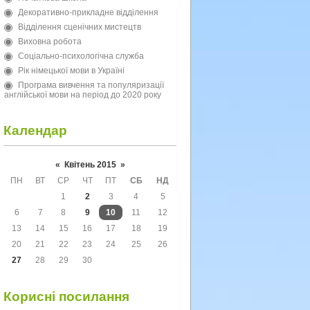
Декоративно-прикладне відділення
Відділення сценічних мистецтв
Виховна робота
Соціально-психологічна служба
Рік німецької мови в Україні
Програма вивчення та популяризації
англійської мови на період до 2020 року
Календар
«
Квітень 2015
»
ПН
ВТ
СР
ЧТ
ПТ
СБ
НД
1
2
3
4
5
6
7
8
9
10
11
12
13
14
15
16
17
18
19
20
21
22
23
24
25
26
27
28
29
30
Корисні посилання