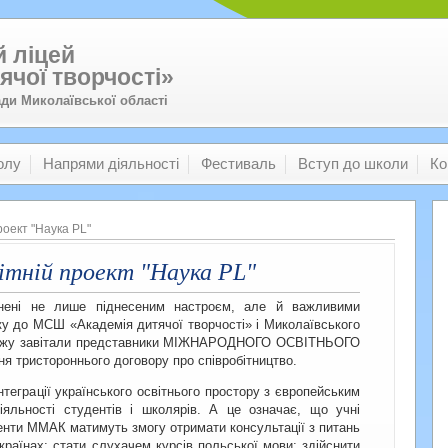
 ліцей
ячої творчості»
ади Миколаївської області
олу
Напрями діяльності
Фестиваль
Вступ до школи
Ко
оект "Наука PL"
ітній проект "Наука PL"
внені не лише піднесеним настроєм, але й важливими
оку до МСШ «Академія дитячої творчості» і Миколаївського
леджу завітали представники МІЖНАРОДНОГО ОСВІТНЬОГО
 тристороннього договору про співробітництво.
теграції українського освітнього простору з європейським
діяльності студентів і школярів. А це означає, що учні
денти ММАК матимуть змогу отримати консультації з питань
раїнах; стати слухачем курсів польської мови; здійснити