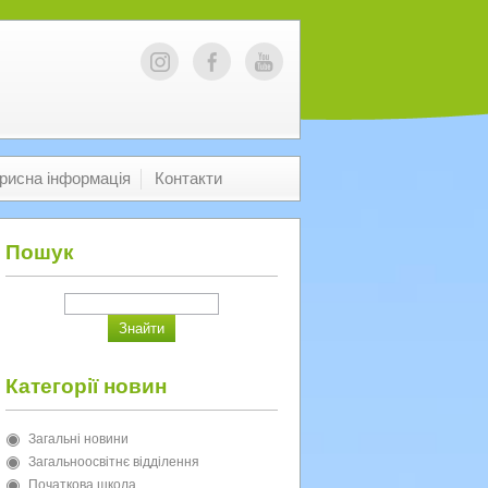
рисна інформація
Контакти
Пошук
Категорії новин
Загальні новини
Загальноосвітнє відділення
Початкова школа