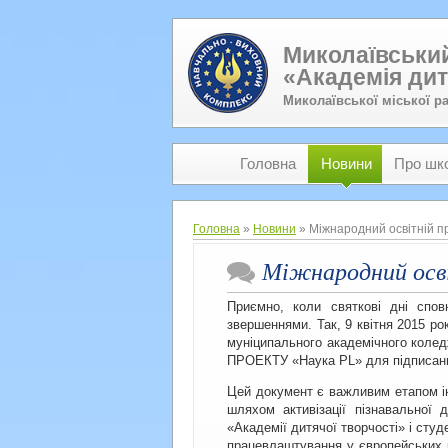
Миколаївський
«Академія дит
Миколаївської міської р
Головна
Новини
Про шк
Головна
»
Новини
» Міжнародний освітній пр
Міжнародний осв
Приємно, коли святкові дні спо
звершеннями. Так, 9 квітня 2015 р
муніципального академічного ко
ПРОЕКТУ «Наука PL» для підписання
Цей документ є важливим етапом ін
шляхом активізації пізнавальної 
«Академії дитячої творчості» і сту
працевлаштування у європейських к