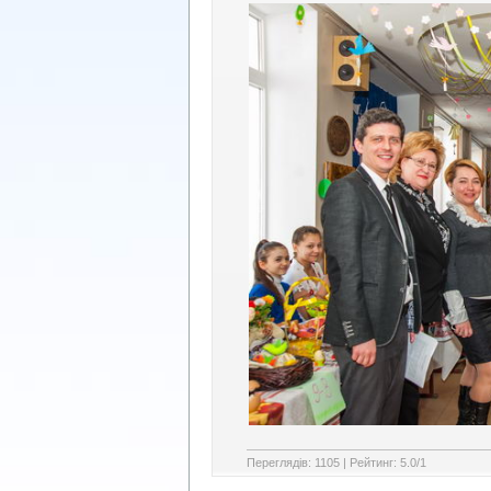
Переглядів
:
1105
|
Рейтинг
:
5.0
/
1