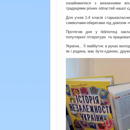
ознайомилися з визначними віха
традиціями різних областей нашої є
Для учнів 1-4 класів старшокласни
символами-оберегами під девізом «С
Протягом дня у бібліотеці закла
популярної літератури та працювал
Україна... Її майбутнє в руках мол
як і родина, має бути єдиною, дру