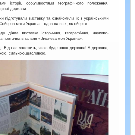
ми історії, особливостями географічного положення,
диної держави.
ки підготували виставку та ознайомили їх з українськими
оборна мати Україна – одна на всіх, як оберіг».
ду діяла виставка історичної, географічної, науково-
а поетична вітальня «Вишнева моя Україна».
оді. Від нас залежить, якою буде наша держава! А держава,
жною, сильною,щасливою.