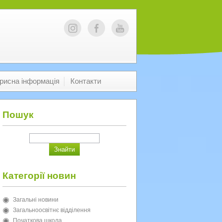
рисна інформація
Контакти
Пошук
Категорії новин
Загальні новини
Загальноосвітнє відділення
Початкова школа