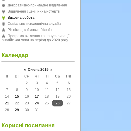
Декоративно-прикладне відділення
Відділення сценічних мистецтв
Виховна робота
Соціально-психологічна служба
Рік німецької мови в Україні
Програма вивчення та популяризації
англійської мови на період до 2020 року
Календар
«
Січень 2019
»
ПН
ВТ
СР
ЧТ
ПТ
СБ
НД
1
2
3
4
5
6
7
8
9
10
11
12
13
14
15
16
17
18
19
20
21
22
23
24
25
26
27
28
29
30
31
Корисні посилання