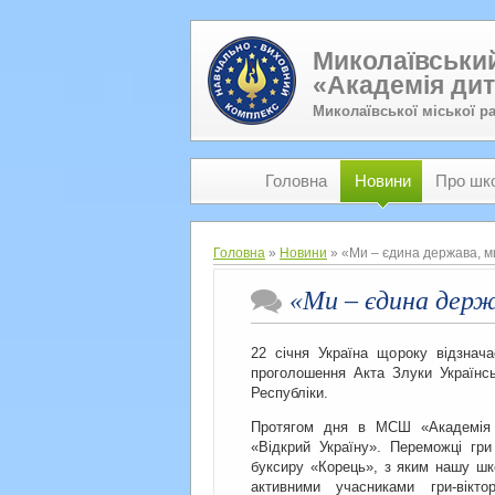
Миколаївський
«Академія дит
Миколаївської міської р
Головна
Новини
Про шк
Головна
»
Новини
» «Ми – єдина держава, м
«Ми – єдина держ
22 січня Україна щороку відзнач
проголошення Акта Злуки Українсь
Республіки.
Протягом дня в МСШ «Академія ди
«Відкрий Україну». Переможці гр
буксиру «Корець», з яким нашу шко
активними учасниками гри-вікт