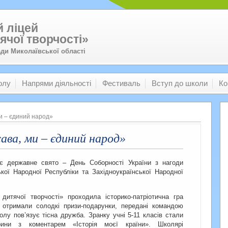
 ліцей
ячої творчості»
ади Миколаївської області
олу
Напрями діяльності
Фестиваль
Вступ до школи
Ко
и – єдиний народ»
ава, ми – єдиний народ»
ає державне свято – День Соборності України з нагоди
кої Народної Республіки та Західноукраїнської Народної
тячої творчості» проходила історико-патріотична гра
и отримали солодкі призи-подарунки, передані командою
лу пов’язує тісна дружба. Зранку учні 5-11 класів стали
орини з коментарем «Історія моєї країни». Школярі